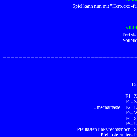
+ Spiel kann nun mit "Hero.exe -ful
v0.9
+ Frei ska
+ Vollbi
---------------------------------
Ta
F1
- 
F2
- 
Umschalttaste + F2
- 
F3
- 
F4
- S
F5
- 
Pfeiltasten links/rechts/hoch
- S
Pfeiltaste runter
- P