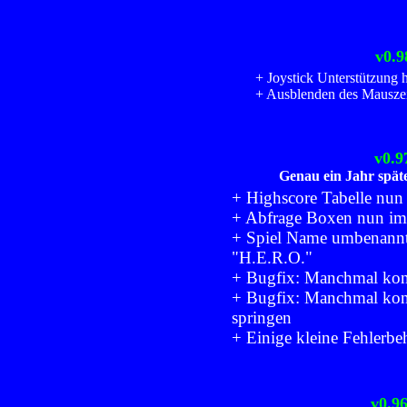
v0.9
+ Joystick Unterstützung 
+ Ausblenden des Mauszei
v0.9
Genau ein Jahr späte
+ Highscore Tabelle nun 
+ Abfrage Boxen nun im 
+ Spiel Name umbenann
"H.E.R.O."
+ Bugfix: Manchmal ko
+ Bugfix: Manchmal kon
springen
+ Einige kleine Fehlerb
v0.96